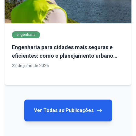
engenharia
Engenharia para cidades mais seguras e
eficientes: como o planejamento urbano
define o futuro da infraestrutura
22 de julho de 2026
Ver Todas as Publicações