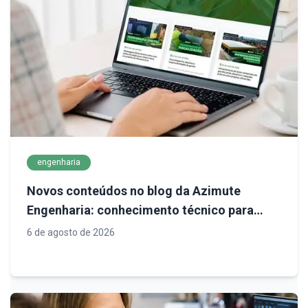
engenharia
Novos conteúdos no blog da Azimute
Engenharia: conhecimento técnico para
decisões mais seguras em infraestrutura
6 de agosto de 2026