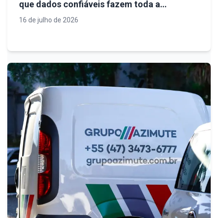
que dados confiáveis fazem toda a
diferença em projetos industriais e de
16 de julho de 2026
infraestrutura