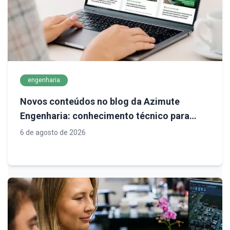
engenharia
Novos conteúdos no blog da Azimute
Engenharia: conhecimento técnico para
decisões mais seguras em infraestrutura
6 de agosto de 2026