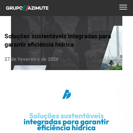
Soluções sustentáveis integradas para
garantir eficiência hídrica
27 de fevereiro de 2026