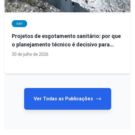
san
Projetos de esgotamento sanitário: por que
o planejamento técnico é decisivo para
sistemas eficientes e sustentáveis
30 de julho de 2026
Ver Todas as Publicações