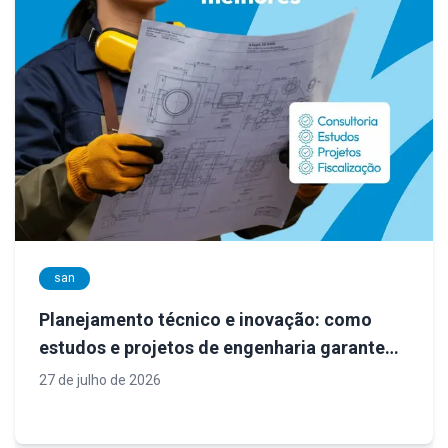
san
Planejamento técnico e inovação: como
estudos e projetos de engenharia garantem
sistemas de saneamento mais eficientes
27 de julho de 2026