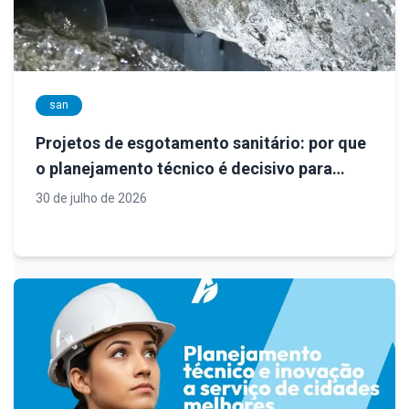
san
Projetos de esgotamento sanitário: por que
o planejamento técnico é decisivo para
sistemas eficientes e sustentáveis
30 de julho de 2026