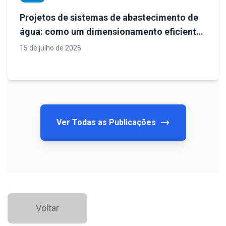
Projetos de sistemas de abastecimento de
água: como um dimensionamento eficiente
garante segurança, economia e
15 de julho de 2026
desempenho operacional
Ver Todas as Publicações
Voltar