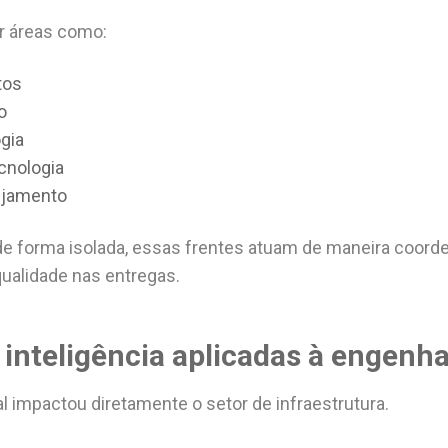
ar áreas como:
tos
o
gia
cnologia
ejamento
 de forma isolada, essas frentes atuam de maneira coord
 qualidade nas entregas.
 inteligência aplicadas à engenha
l impactou diretamente o setor de infraestrutura.