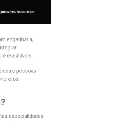
om engenharia,
ntegrar
 e escaláveis.
gência e pessoas
oncretos.
a?
tes especialidades