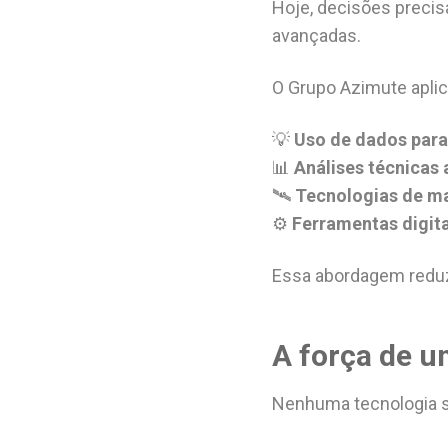
Hoje, decisões precis
avançadas.
O Grupo Azimute aplic
💡
Uso de dados par
📊
Análises técnicas
🛰️
Tecnologias de m
⚙️
Ferramentas digita
Essa abordagem reduz
A força de u
Nenhuma tecnologia s