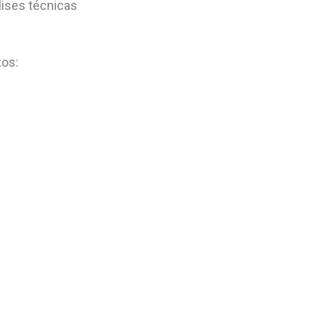
lises técnicas
tos: