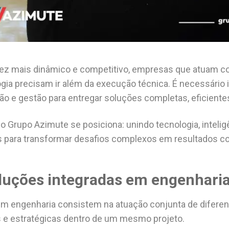
ez mais dinâmico e competitivo, empresas que atuam c
ia precisam ir além da execução técnica. É necessário i
o e gestão para entregar soluções completas, eficientes
o Grupo Azimute se posiciona: unindo tecnologia, inteli
s para transformar desafios complexos em resultados c
luções integradas em engenhari
em engenharia consistem na atuação conjunta de diferen
s e estratégicas dentro de um mesmo projeto.