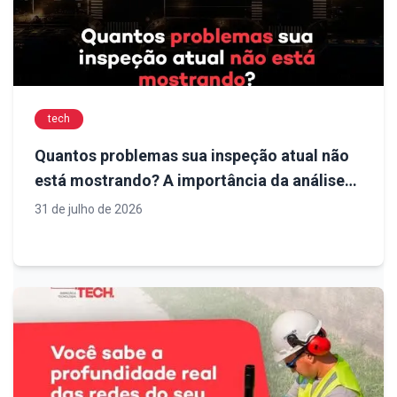
tech
Quantos problemas sua inspeção atual não
está mostrando? A importância da análise
técnica para decisões mais seguras em
31 de julho de 2026
obras de infraestrutura