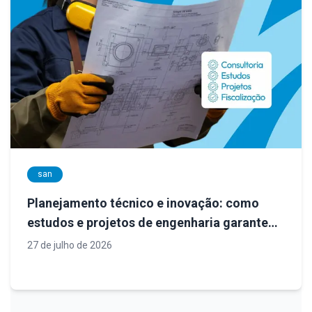
san
Planejamento técnico e inovação: como
estudos e projetos de engenharia garantem
sistemas de saneamento mais eficientes
27 de julho de 2026