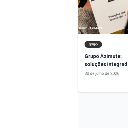
grupo
Grupo Azimute:
soluções integra
engenharia, tecno
30 de julho de 2026
e infraestrutura p
projetos mais seg
eficientes