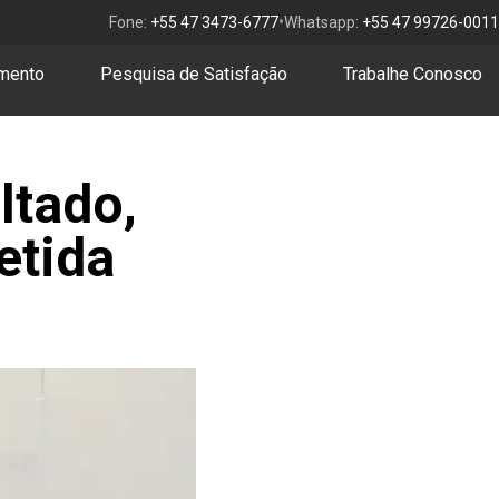
•
Fone:
+55 47 3473-6777
Whatsapp:
+55 47 99726-0011
amento
Pesquisa de Satisfação
Trabalhe Conosco
ltado,
etida