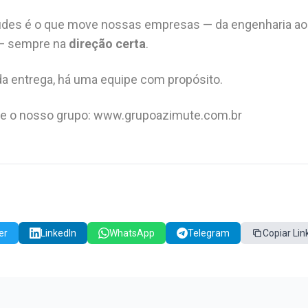
tudes é o que move nossas empresas — da engenharia a
 — sempre na
direção certa
.
da entrega, há uma equipe com propósito.
e o nosso grupo: www.grupoazimute.com.br
er
LinkedIn
WhatsApp
Telegram
Copiar Lin