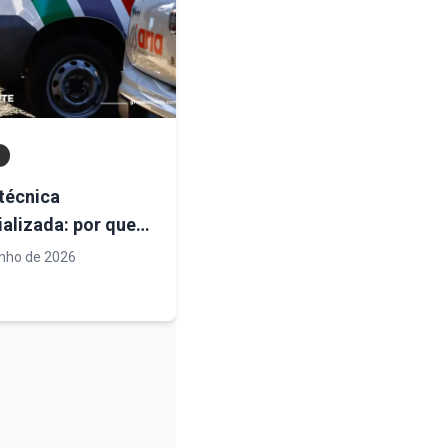
 técnica
alizada: por que a
idade operacional
unho de 2026
atégica para
tos de engenharia