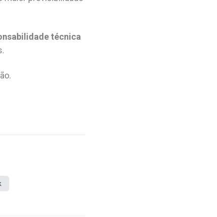
onsabilidade técnica
s.
ão.
k