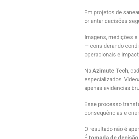
Em projetos de saneam
orientar decisões seg
Imagens, medições e 
— considerando condiç
operacionais e impact
Na
Azimute Tech
, ca
especializados. Vídeo
apenas evidências br
Esse processo transf
consequências e orien
O resultado não é ape
É
tomada de decisão