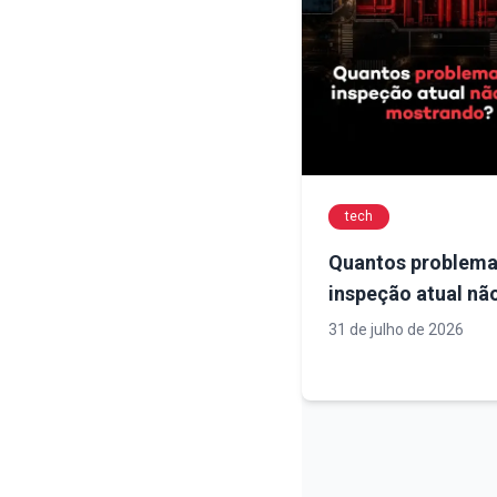
tech
Quantos problema
inspeção atual nã
mostrando? A
31 de julho de 2026
importância da an
técnica para deci
mais seguras em 
de infraestrutura