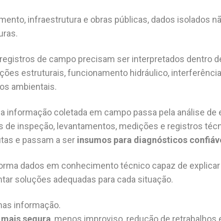
ento, infraestrutura e obras públicas, dados isolados nã
uras.
registros de campo precisam ser interpretados dentro d
ões estruturais, funcionamento hidráulico, interferência
os ambientais.
da informação coletada em campo passa pela análise de
s de inspeção, levantamentos, medições e registros téc
utas e passam a ser
insumos para diagnósticos confiáv
orma dados em conhecimento técnico capaz de explicar 
tar soluções adequadas para cada situação.
nas informação.
 mais segura
, menos improviso, redução de retrabalhos e