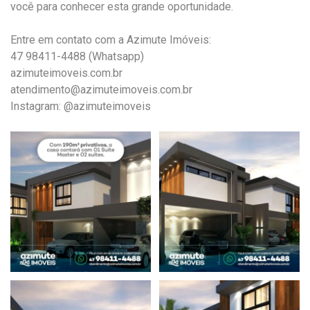
você para conhecer esta grande oportunidade.
Entre em contato com a Azimute Imóveis:
47 98411-4488 (Whatsapp)⠀
azimuteimoveis.com.br
atendimento@azimuteimoveis.com.br⠀
Instagram:
@azimuteimoveis
⠀