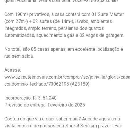
quem você ama. Venha conhecer. Você vai se apaixonar!
Com 190m² privativos, a casa contará com 01 Suíte Master
(com 27m²) + 02 suítes (de 14m²), lavabo, ambientes
integrados, amplo terreno, persianas dos quartos
automatizadas, aquecimento a gás e 02 vagas de garagem.
No total, são 05 casas apenas, em excelente localização e
rua sem saída.
Acesse:
www.azimuteimoveis.com.br/comprar/sc/joinville/gloria/casa
condominio-fechado/73062195
(AZ3189)
Incorporação: R.-3-51.040
Previsão de entrega: Fevereiro de 2025
Gostou do que viu e quer saber mais? Agende agora uma
visita com um de nossos corretores! Será um prazer levar