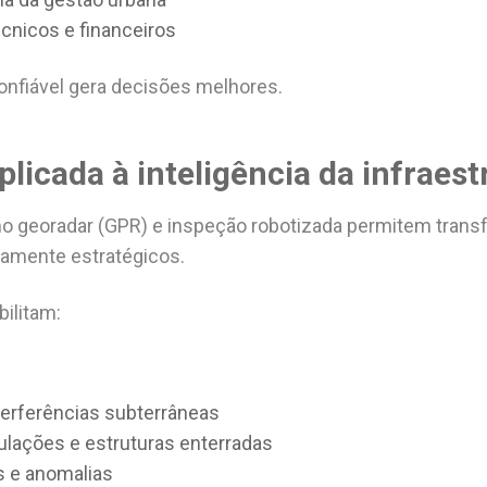
écnicos e financeiros
onfiável gera decisões melhores.
licada à inteligência da infraest
o georadar (GPR) e inspeção robotizada permitem transf
tamente estratégicos.
ilitam:
nterferências subterrâneas
ulações e estruturas enterradas
s e anomalias