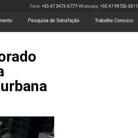
•
Fone:
+55 47 3473-6777
Whatsapp:
+55 47 99726-0011
amento
Pesquisa de Satisfação
Trabalhe Conosco
norado
a
 urbana