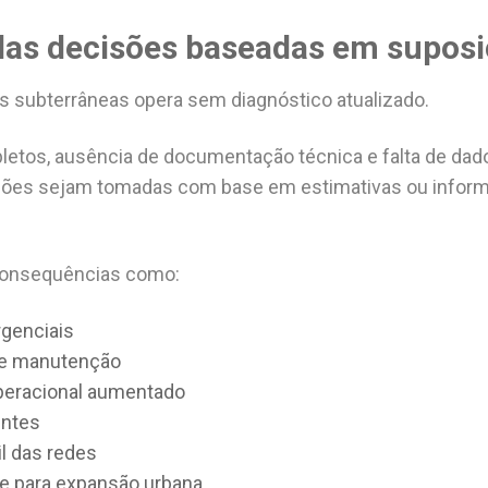
das decisões baseadas em supos
s subterrâneas opera sem diagnóstico atualizado.
tos, ausência de documentação técnica e falta de dad
sões sejam tomadas com base em estimativas ou infor
 consequências como:
genciais
de manutenção
peracional aumentado
entes
il das redes
ade para expansão urbana