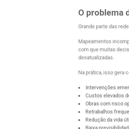
O problema 
Grande parte das rede
Mapeamentos incomple
com que muitas deci
desatualizadas.
Na prática, isso gera
Intervenções emer
Custos elevados 
Obras com risco o
Retrabalhos frequ
Redução da vida út
Baixa previsibilid