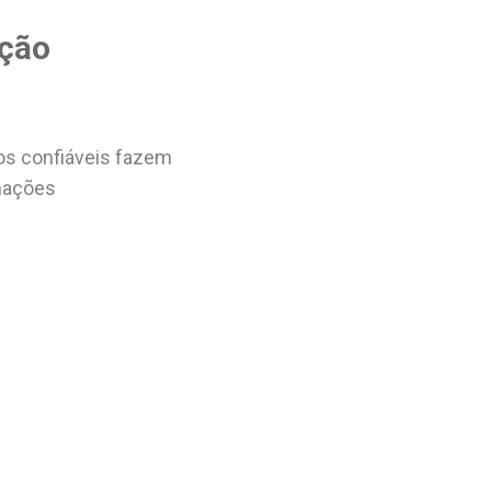
ição
os confiáveis fazem
mações