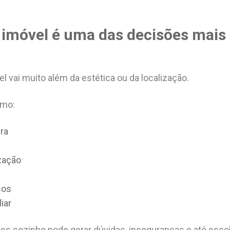
imóvel é uma das decisões mais
 vai muito além da estética ou da localização.
omo:
ra
ização
sos
iar
ões sozinho pode gerar dúvidas, inseguranças e até esc