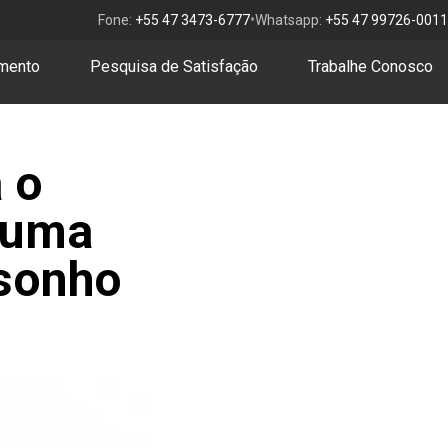
•
Fone:
+55 47 3473-6777
Whatsapp:
+55 47 99726-0011
amento
Pesquisa de Satisfação
Trabalhe Conosco
 o
e uma
 sonho