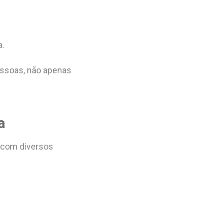
a.
essoas, não apenas
a
o com diversos