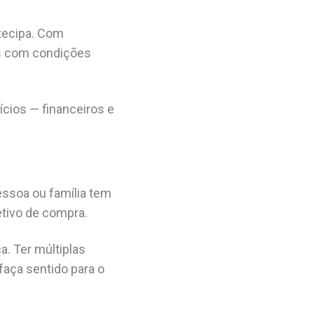
tecipa. Com
is com condições
cios — financeiros e
pessoa ou família tem
etivo de compra.
a. Ter múltiplas
aça sentido para o