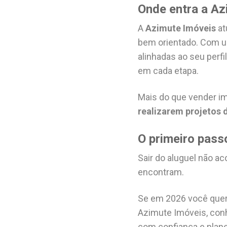
Onde entra a Az
A
Azimute Imóveis
at
bem orientado. Com um
alinhadas ao seu perf
em cada etapa.
Mais do que vender i
realizarem projetos 
O primeiro pas
Sair do aluguel não a
encontram.
Se em 2026 você quer 
Azimute Imóveis, conh
com confiança e plan