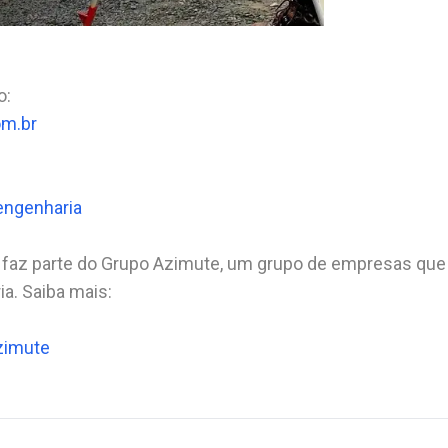
o:⠀
om.br
ngenharia
⠀⠀⠀
 faz parte do Grupo Azimute, um grupo de empresas que
a. Saiba mais:
zimute