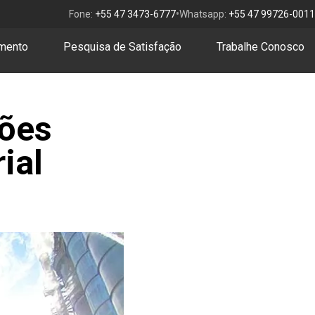
•
Fone:
+55 47 3473-6777
Whatsapp:
+55 47 99726-0011
amento
Pesquisa de Satisfação
Trabalhe Conosco
ções
ial