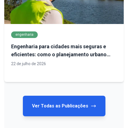
engenharia
Engenharia para cidades mais seguras e
eficientes: como o planejamento urbano
define o futuro da infraestrutura
22 de julho de 2026
Ver Todas as Publicações