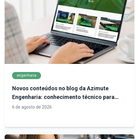
engenharia
Novos conteúdos no blog da Azimute
Engenharia: conhecimento técnico para
decisões mais seguras em infraestrutura
6 de agosto de 2026