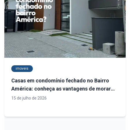
imoveis
Casas em condomínio fechado no Bairro
América: conheça as vantagens de morar
em uma das regiões mais valorizadas de
15 de julho de 2026
Joinville