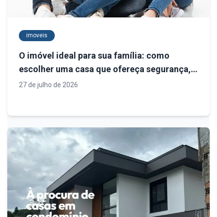
imoveis
O imóvel ideal para sua família: como
escolher uma casa que ofereça segurança,
qualidade de vida e valorização em Joinville
27 de julho de 2026