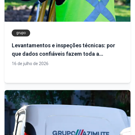
grupo
Levantamentos e inspeções técnicas: por
que dados confiáveis fazem toda a
diferença em projetos industriais e de
16 de julho de 2026
infraestrutura