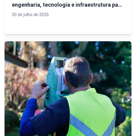
engenharia, tecnologia e infraestrutura para
projetos mais seguros e eficientes
30 de julho de 2026