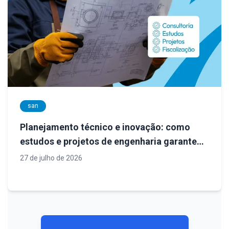
san
Planejamento técnico e inovação: como
estudos e projetos de engenharia garantem
sistemas de saneamento mais eficientes
27 de julho de 2026