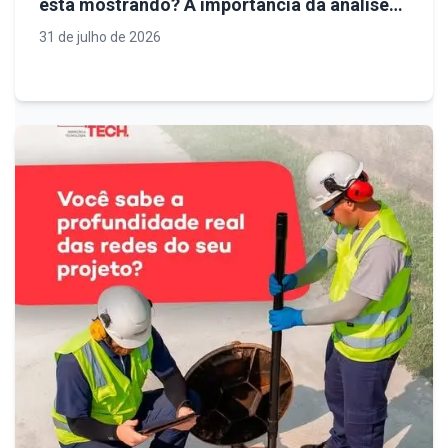
está mostrando? A importância da análise
técnica para decisões mais seguras em
31 de julho de 2026
obras de infraestrutura