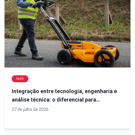
tech
Integração entre tecnologia, engenharia e
análise técnica: o diferencial para
diagnósticos confiáveis em obras de
27 de julho de 2026
infraestrutura