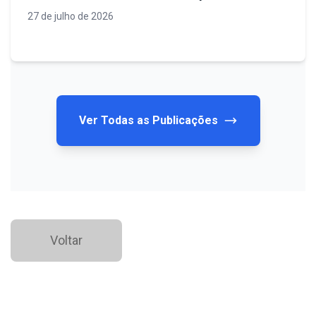
diagnósticos confiáveis em obras de
27 de julho de 2026
infraestrutura
Ver Todas as Publicações
Voltar