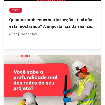
tech
Quantos problemas sua inspeção atual não
está mostrando? A importância da análise
técnica para decisões mais seguras em
31 de julho de 2026
obras de infraestrutura