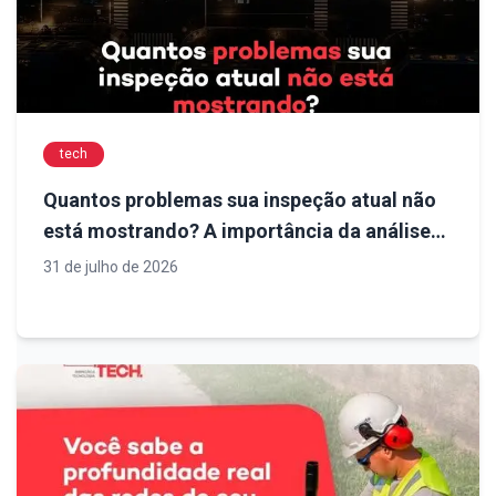
tech
Quantos problemas sua inspeção atual não
está mostrando? A importância da análise
técnica para decisões mais seguras em
31 de julho de 2026
obras de infraestrutura