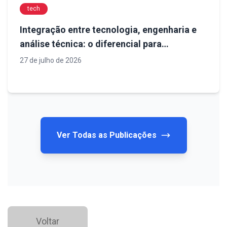
tech
Integração entre tecnologia, engenharia e
análise técnica: o diferencial para
diagnósticos confiáveis em obras de
27 de julho de 2026
infraestrutura
Ver Todas as Publicações
Voltar