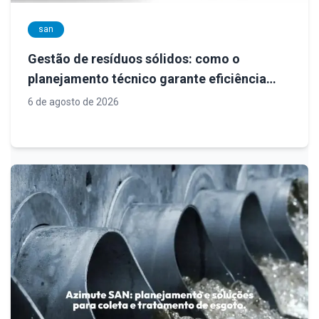
san
Gestão de resíduos sólidos: como o
planejamento técnico garante eficiência
operacional, conformidade legal e
6 de agosto de 2026
sustentabilidade