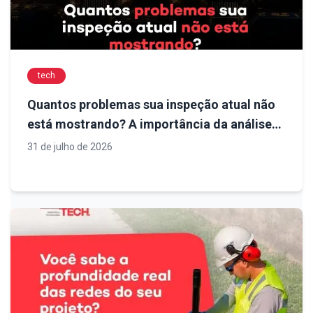
tech
Quantos problemas sua inspeção atual não
está mostrando? A importância da análise
técnica para decisões mais seguras em
31 de julho de 2026
obras de infraestrutura