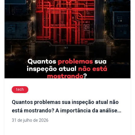
tech
Quantos problemas sua inspeção atual não
está mostrando? A importância da análise
técnica para decisões mais seguras em
31 de julho de 2026
obras de infraestrutura