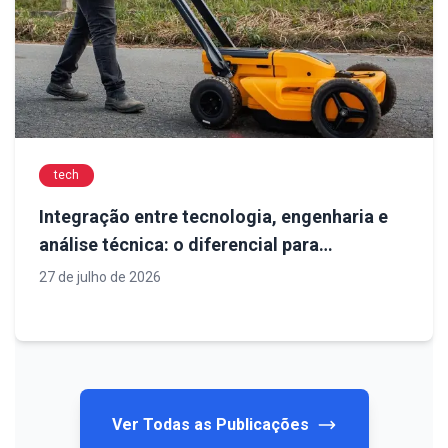
tech
Integração entre tecnologia, engenharia e
análise técnica: o diferencial para
diagnósticos confiáveis em obras de
27 de julho de 2026
infraestrutura
Ver Todas as Publicações