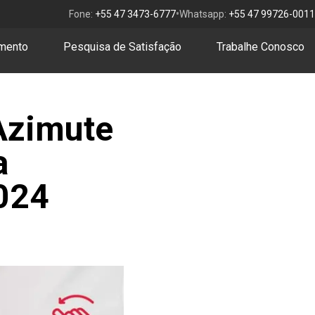
•
Fone:
+55 47 3473-6777
Whatsapp:
+55 47 99726-0011
amento
Pesquisa de Satisfação
Trabalhe Conosco
Azimute
a
2024