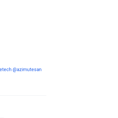
etech
@azimutesan