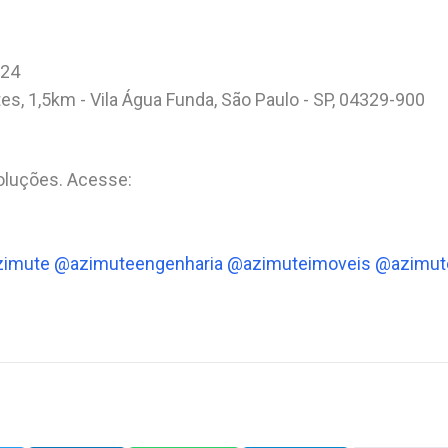
024
es, 1,5km - Vila Água Funda, São Paulo - SP, 04329-900
luções. Acesse:
zimute
@azimuteengenharia
@azimuteimoveis
@azimut