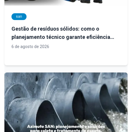
san
Gestão de resíduos sólidos: como o
planejamento técnico garante eficiência
operacional, conformidade legal e
6 de agosto de 2026
sustentabilidade