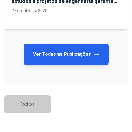
estudos e projetos de engenharia garantem
sistemas de saneamento mais eficientes
27 de julho de 2026
Ver Todas as Publicações
Voltar