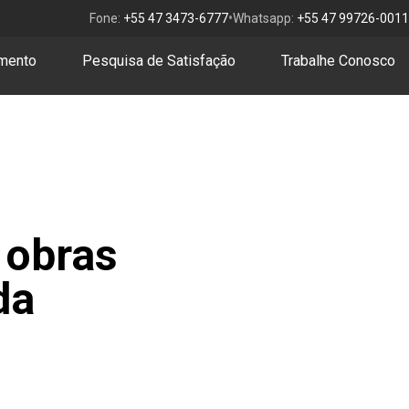
•
Fone:
+55 47 3473-6777
Whatsapp:
+55 47 99726-0011
amento
Pesquisa de Satisfação
Trabalhe Conosco
 obras
da