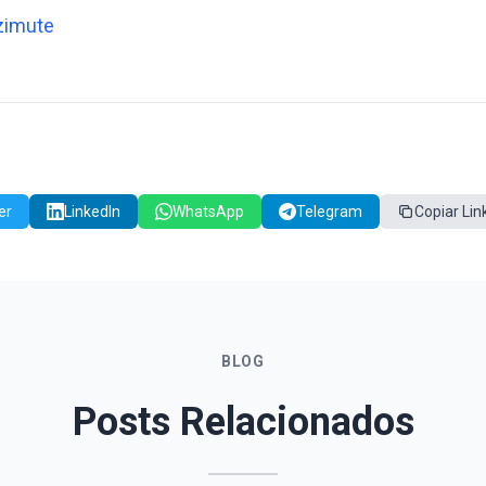
zimute
er
LinkedIn
WhatsApp
Telegram
Copiar Lin
BLOG
Posts Relacionados