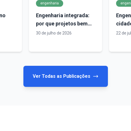
engenharia
engen
no
Engenharia integrada:
Engen
por que projetos bem
cidad
planejados são
efici
30 de julho de 2026
22 de j
nico
decisivos para o
plane
s
sucesso de
define
empreendimentos
infrae
Ver Todas as Publicações