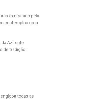
obras executado pela
viço contemplou uma
e da Azimute
s de tradição!
 engloba todas as