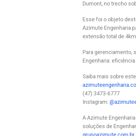
Dumont, no trecho sobr
Esse foi o objeto des
Azimute Engenharia pa
extensão total de 4km
Para gerenciamento, s
Engenharia: eficiênci
Saiba mais sobre este
azimuteengenharia.c
(47) 3473-6777
Instagram:
@azimutee
A Azimute Engenharia
soluções de Engenhari
grupoazimute.com.br