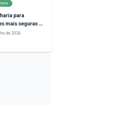
haria
haria para
es mais seguras e
entes: como o
ulho de 2026
jamento urbano
 o futuro da
strutura