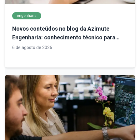
engenharia
Novos conteúdos no blog da Azimute
Engenharia: conhecimento técnico para
decisões mais seguras em infraestrutura
6 de agosto de 2026