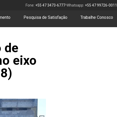
•
Fone:
+55 47 3473-6777
Whatsapp:
+55 47 99726-0011
amento
Pesquisa de Satisfação
Trabalhe Conosco
o de
no eixo
08)