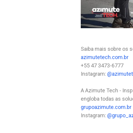
Saiba mais sobre os s
azimutetech.com.br
+55 47 3473-6777⠀⠀
Instagram:
@azimute
A Azimute Tech - Ins
engloba todas as solu
grupoazimute.com.br
Instagram:
@grupo_a