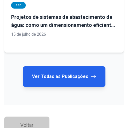
san
Projetos de sistemas de abastecimento de
água: como um dimensionamento eficiente
garante segurança, economia e
15 de julho de 2026
desempenho operacional
Ver Todas as Publicações
Voltar