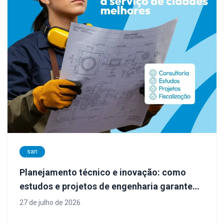
san
Planejamento técnico e inovação: como
estudos e projetos de engenharia garantem
sistemas de saneamento mais eficientes
27 de julho de 2026