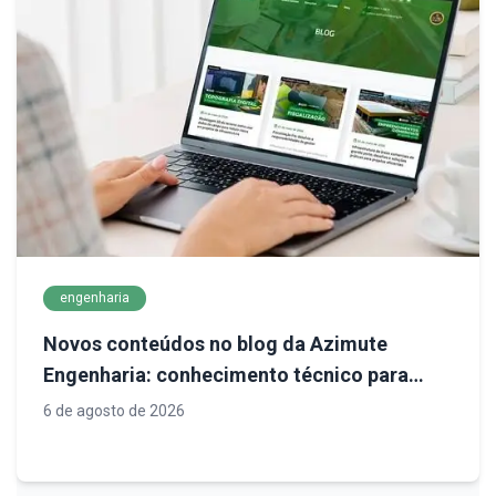
engenharia
Novos conteúdos no blog da Azimute
Engenharia: conhecimento técnico para
decisões mais seguras em infraestrutura
6 de agosto de 2026