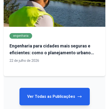
engenharia
Engenharia para cidades mais seguras e
eficientes: como o planejamento urbano
define o futuro da infraestrutura
22 de julho de 2026
Ver Todas as Publicações