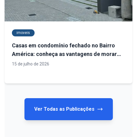
imoveis
Casas em condomínio fechado no Bairro
América: conheça as vantagens de morar
em uma das regiões mais valorizadas de
15 de julho de 2026
Joinville
Ver Todas as Publicações