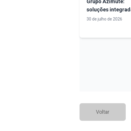
Grupo Azimute:
soluções integra
engenharia, tecno
30 de julho de 2026
e infraestrutura p
projetos mais seg
eficientes
Voltar