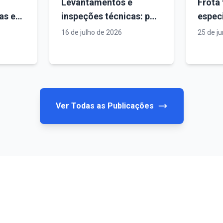
Levantamentos e
Frota
das em
inspeções técnicas: por
especi
logia
que dados confiáveis
mobil
16 de julho de 2026
25 de j
ara
fazem toda a diferença
é estr
uros e
em projetos industriais
proje
e de infraestrutura
Ver Todas as Publicações