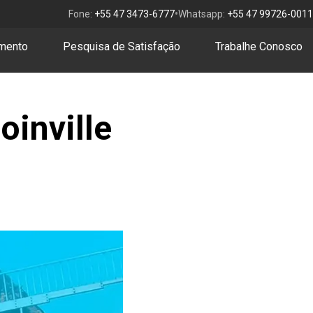
•
Fone:
+55 47 3473-6777
Whatsapp:
+55 47 99726-0011
amento
Pesquisa de Satisfação
Trabalhe Conosco
oinville