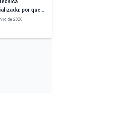
 técnica
alizada: por que a
idade operacional
unho de 2026
atégica para
tos de engenharia