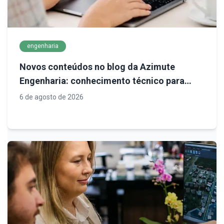
engenharia
Novos conteúdos no blog da Azimute
Engenharia: conhecimento técnico para
decisões mais seguras em infraestrutura
6 de agosto de 2026