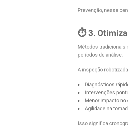
Prevenção, nesse cenár
⏱️ 3. Otimiz
Métodos tradicionais 
períodos de análise.
A inspeção robotizada,
Diagnósticos rápid
Intervenções pont
Menor impacto no 
Agilidade na tomad
Isso significa cronog