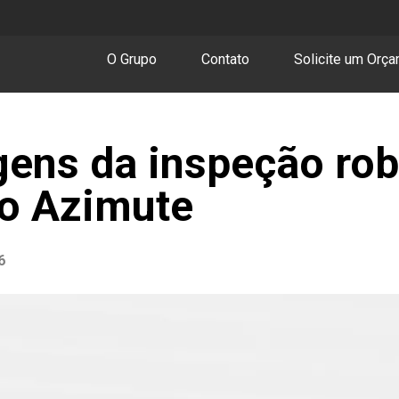
O Grupo
Contato
Solicite um Orç
gens da inspeção ro
o Azimute
6