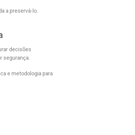
a a preservá-lo.
a
urar decisões
r segurança.
ica e metodologia para