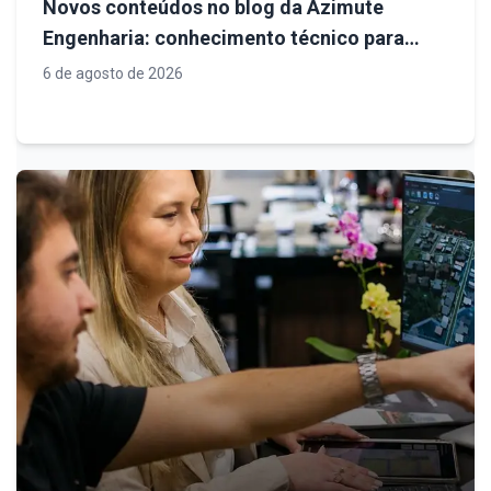
Novos conteúdos no blog da Azimute
Engenharia: conhecimento técnico para
decisões mais seguras em infraestrutura
6 de agosto de 2026