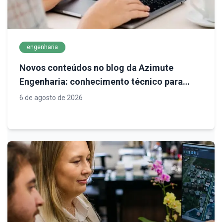
engenharia
Novos conteúdos no blog da Azimute
Engenharia: conhecimento técnico para
decisões mais seguras em infraestrutura
6 de agosto de 2026